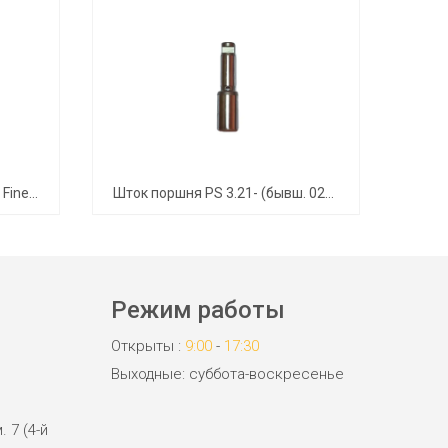
Форсунка Wagner TradeTip 3 FineFinish 510 (комплект)
Шток поршня PS 3.21- (бывш. 0290277) - 704-551А
Порш
Режим работы
Открыты :
9:00
-
17:30
Выходные: суббота-воскресенье
. 7 (4-й