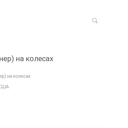
нер) на колесах
ер) на колесах
 США