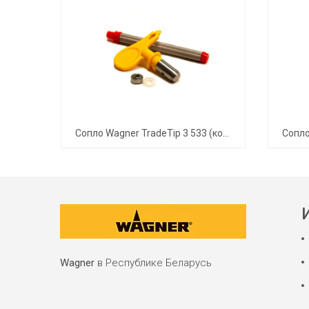
Комплект седла клапана 70 для Leopard 35-70
Сопло Wagner TradeTip 3 533 (комплект)
Wagner
в Республике Беларусь