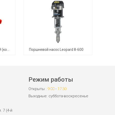
Сопло Wagner TradeTip 3 539 (комплект)
Поршневой насос Leopard 8-600
Режим работы
Открыты :
9:00
-
17:30
Выходные: суббота-воскресенье
. 7 (4-й