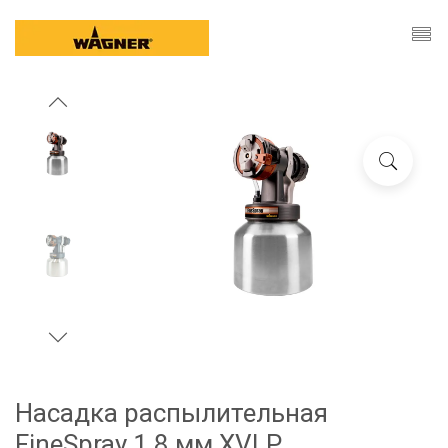
Насадка распылительная
FineSpray 1,8 мм XVLP