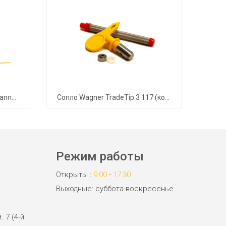
Безвоздушный окрасочный аппарат Wagner ProSpray 3.39 Spraypack для шпатлевок
Сопло Wagner TradeTip 3 117 (комплект)
Сопл
Режим работы
Открыты :
9:00
-
17:30
Выходные: суббота-воскресенье
. 7 (4-й